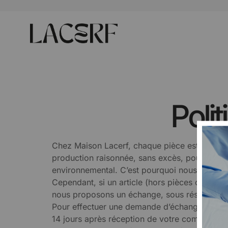
Poli
Chez Maison Lacerf, chaque pièce est pensée
production raisonnée, sans excès, pour valorise
environnemental. C’est pourquoi nous n’accep
Cependant, si un article (hors pièces confec
nous proposons un échange, sous réserve de d
Pour effectuer une demande d’échange, merci
14 jours après réception de votre commande.