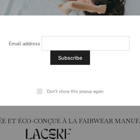
s, dans leur état et emballage d’origine, avec
 sauf en cas d’erreur de notre part ou de produit
sion et votre engagement envers une mode
Email address
ABOUT
OUR LOCATIONS
A Word from Halima
France
Our commitments
Spain
Terms & Conditions
USA
Don't show this popup again
Privacy Policy
Greece
Sayulita Mexique
ÉE ET ÉCO-CONÇUE À LA FAIRWEAR MANU