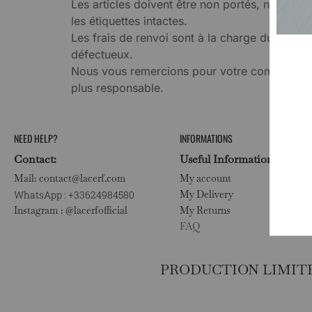
Les articles doivent être non portés, non lavé
les étiquettes intactes.
Les frais de renvoi sont à la charge du client,
défectueux.
Nous vous remercions pour votre compréhen
plus responsable.
NEED HELP?
INFORMATIONS
Contact:
Useful Information:
Mail: contact@lacerf.com
My account
WhatsApp : +33624984580
My Delivery
Instagram : @lacerfofficial
My Returns
FAQ
PRODUCTION LIMIT